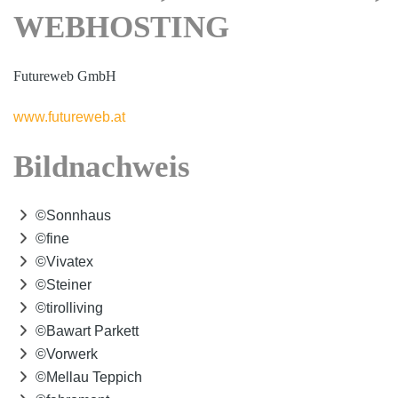
WEBHOSTING
Futureweb GmbH
www.futureweb.at
Bildnachweis
©Sonnhaus
©fine
©Vivatex
©Steiner
©tirolliving
©Bawart Parkett
©Vorwerk
©Mellau Teppich