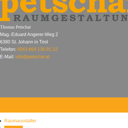
Thomas Petschar
Mag.-Eduard Angerer-Weg 2
6380 St. Johann in Tirol
Telefon:
0043 664 130 91 22
E-Mail:
info@petschar.at
Raumausstatter